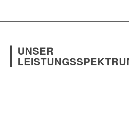
UNSER
LEISTUNGSSPEKTRU
Hygiene und Mikrobiologie
Wasser
Feststoffe
Korrosion, Ablagerungen