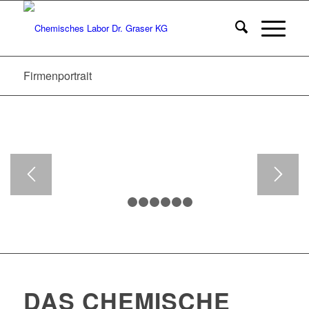
Unser nach DIN EN ISO/IEC 17025
akkreditiertes REM-Labor verfügt mit
Goldsputteranlage, Kaltveraschung und
eigener Probenvorbereitung über eine
Ausstattung die dem Stand der Technik
entspricht.
Firmenportrait
...MEHR
1
2
3
4
5
6
7
DAS CHEMISCHE