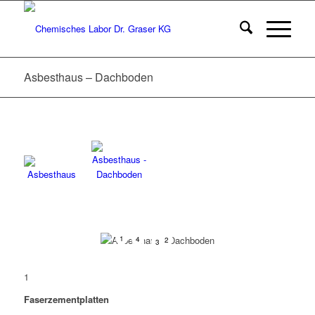
Asbesthaus – Dachboden
1
4
2
3
1
Faserzementplatten